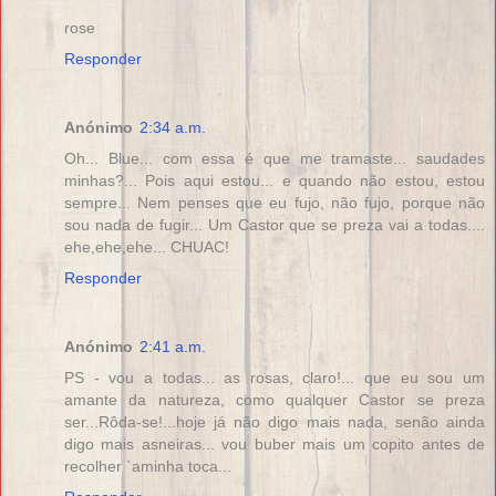
rose
Responder
Anónimo
2:34 a.m.
Oh... Blue... com essa é que me tramaste... saudades
minhas?... Pois aqui estou... e quando não estou, estou
sempre... Nem penses que eu fujo, não fujo, porque não
sou nada de fugir... Um Castor que se preza vai a todas....
ehe,ehe,ehe... CHUAC!
Responder
Anónimo
2:41 a.m.
PS - vou a todas... as rosas, claro!... que eu sou um
amante da natureza, como qualquer Castor se preza
ser...Rôda-se!...hoje já não digo mais nada, senão ainda
digo mais asneiras... vou buber mais um copito antes de
recolher `aminha toca...