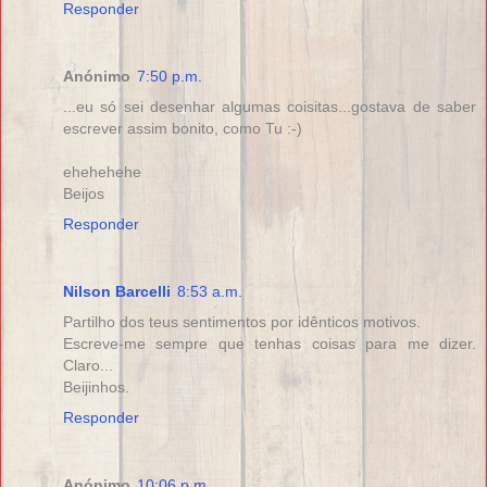
Responder
Anónimo
7:50 p.m.
...eu só sei desenhar algumas coisitas...gostava de saber
escrever assim bonito, como Tu :-)
ehehehehe
Beijos
Responder
Nilson Barcelli
8:53 a.m.
Partilho dos teus sentimentos por idênticos motivos.
Escreve-me sempre que tenhas coisas para me dizer.
Claro...
Beijinhos.
Responder
Anónimo
10:06 p.m.