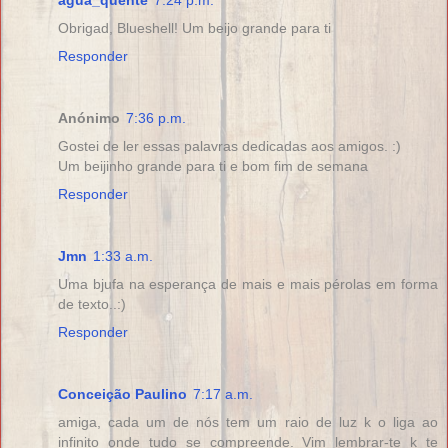
Obrigad, Blueshell! Um beijo grande para ti
Responder
Anónimo
7:36 p.m.
Gostei de ler essas palavras dedicadas aos amigos. :)
Um beijinho grande para ti e bom fim de semana
Responder
Jmn
1:33 a.m.
Uma bjufa na esperança de mais e mais pérolas em forma
de texto..:)
Responder
Conceição Paulino
7:17 a.m.
amiga, cada um de nós tem um raio de luz k o liga ao
infinito onde tudo se compreende. Vim lembrar-te k te