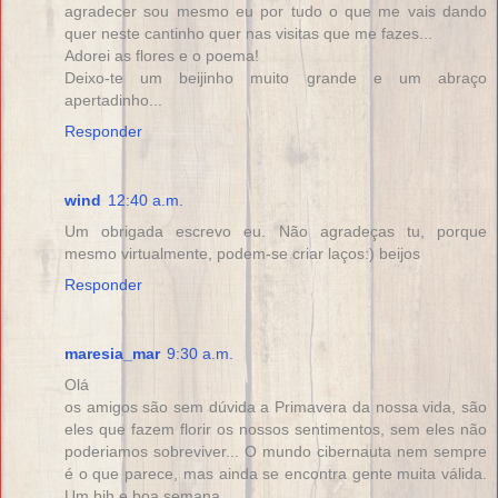
agradecer sou mesmo eu por tudo o que me vais dando
quer neste cantinho quer nas visitas que me fazes...
Adorei as flores e o poema!
Deixo-te um beijinho muito grande e um abraço
apertadinho...
Responder
wind
12:40 a.m.
Um obrigada escrevo eu. Não agradeças tu, porque
mesmo virtualmente, podem-se criar laços:) beijos
Responder
maresia_mar
9:30 a.m.
Olá
os amigos são sem dúvida a Primavera da nossa vida, são
eles que fazem florir os nossos sentimentos, sem eles não
poderiamos sobreviver... O mundo cibernauta nem sempre
é o que parece, mas ainda se encontra gente muita válida.
Um bjh e boa semana