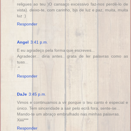
religues ao teu )O cansaço excessivo faz-nos perdê-lo de
vista). deixo-te, com carinho, bjs de luz e paz, muita, muita
luz :)
Responder
Angel
3:41 p.m.
E eu agradeço pela forma que escreves...
Agradecer... diria antes.. grata de ler palavras como as
tuas...
:*
Responder
DaJe
3:45 p.m.
Vimos e continuamos a vir porque o teu canto é especial e
único. Tem sinceridade a sair pelo ecrã fora, sente-se...
Mando-te um abraço embrulhado nas minhas palavras.
Xiiiii***
Responder