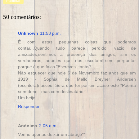
Partilhar
50 comentários:
Unknown
11:53 p.m.
É com estas pequenas coisas que podemos
contar...Quando tudo parece perdido, vazio de
amizades,sentimos a presença dos amigos, sim os
verdadeiros, aqueles que nos escutam sem perguntar
porque é que falas "Escreves" tanto?.
Não esquecer que hoje 6 de Novembro faz anos que em
1919 - Sophia de Mello Breyner Andersen
(escritora)nasceu. Será que foi por um acaso este "Poema
sem dono...mas com destinatário!"
Um beijo
Responder
Anónimo
2:05 a.m.
Venho apenas deixar um abraço**