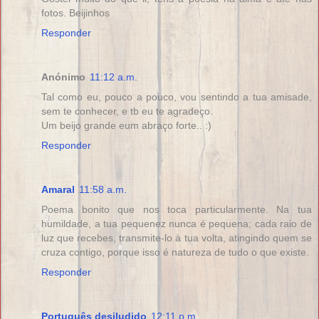
fotos. Beijinhos
Responder
Anónimo
11:12 a.m.
Tal como eu, pouco a pouco, vou sentindo a tua amisade,
sem te conhecer, e tb eu te agradeço.
Um beijo grande eum abraço forte.. :)
Responder
Amaral
11:58 a.m.
Poema bonito que nos toca particularmente. Na tua
humildade, a tua pequenez nunca é pequena; cada raio de
luz que recebes, transmite-lo à tua volta, atingindo quem se
cruza contigo, porque isso é natureza de tudo o que existe.
Responder
Português desiludido
12:11 p.m.