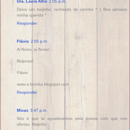
Dra. Laura Alho
1:05 p.m.
Deixo um beijinho, recheado de carinho * :) Boa semana
minha querida *
Responder
Flávio
2:05 p.m.
Ai flores, ai flores!...
Beijocas!
Flávio
www.a-bomba.blogspot.com
Responder
Micas
3:47 p.m.
Nós é que te agradecemos pela poesia com que nos
ofertas. Beijinho