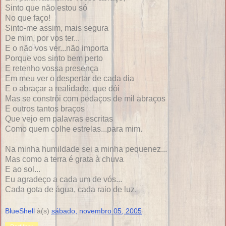
Sinto que não estou só
No que faço!
Sinto-me assim, mais segura
De mim, por vos ter...
E o não vos ver...não importa
Porque vos sinto bem perto
E retenho vossa presença
Em meu ver o despertar de cada dia
E o abraçar a realidade, que dói
Mas se constrói com pedaços de mil abraços
E outros tantos braços
Que vejo em palavras escritas
Como quem colhe estrelas...para mim.
Na minha humildade sei a minha pequenez...
Mas como a terra é grata à chuva
E ao sol...
Eu agradeço a cada um de vós...
Cada gota de água, cada raio de luz.
BlueShell
à(s)
sábado, novembro 05, 2005