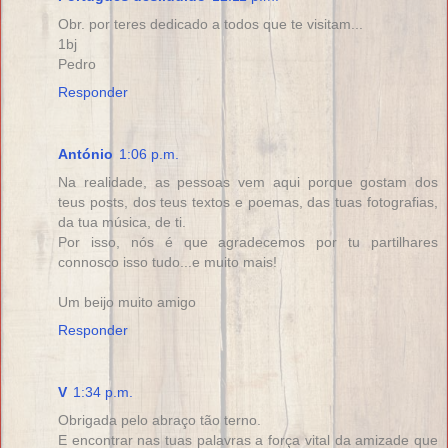
Obr. por teres dedicado a todos que te visitam...
1bj
Pedro
Responder
António
1:06 p.m.
Na realidade, as pessoas vem aqui porque gostam dos
teus posts, dos teus textos e poemas, das tuas fotografias,
da tua música, de ti.
Por isso, nós é que agradecemos por tu partilhares
connosco isso tudo...e muito mais!
Um beijo muito amigo
Responder
V
1:34 p.m.
Obrigada pelo abraço tão terno.
E encontrar nas tuas palavras a força vital da amizade que