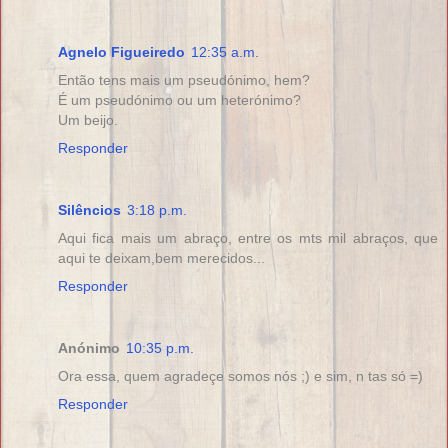
Agnelo Figueiredo
12:35 a.m.
Então tens mais um pseudónimo, hem?
É um pseudónimo ou um heterónimo?
Um beijo.
Responder
Silêncios
3:18 p.m.
Aqui fica mais um abraço, entre os mts mil abraços, que
aqui te deixam,bem merecidos...
Responder
Anónimo
10:35 p.m.
Ora essa, quem agradeçe somos nós ;) e sim, n tas só =)
Responder