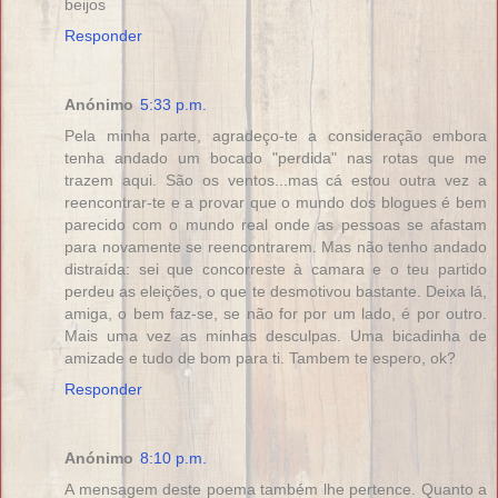
beijos
Responder
Anónimo
5:33 p.m.
Pela minha parte, agradeço-te a consideração embora
tenha andado um bocado "perdida" nas rotas que me
trazem aqui. São os ventos...mas cá estou outra vez a
reencontrar-te e a provar que o mundo dos blogues é bem
parecido com o mundo real onde as pessoas se afastam
para novamente se reencontrarem. Mas não tenho andado
distraída: sei que concorreste à camara e o teu partido
perdeu as eleições, o que te desmotivou bastante. Deixa lá,
amiga, o bem faz-se, se não for por um lado, é por outro.
Mais uma vez as minhas desculpas. Uma bicadinha de
amizade e tudo de bom para ti. Tambem te espero, ok?
Responder
Anónimo
8:10 p.m.
A mensagem deste poema também lhe pertence. Quanto a