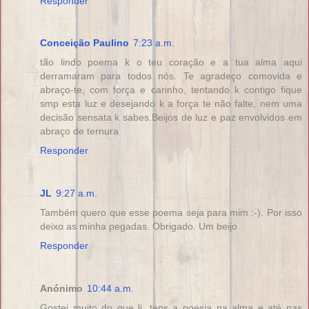
Responder
Conceição Paulino
7:23 a.m.
tão lindo poema k o teu coração e a tua alma aqui
derramaram para todos nós. Te agradeço comovida e
abraço-te, com força e carinho, tentando k contigo fique
smp esta luz e desejando k a força te não falte, nem uma
decisão sensata k sabes.Beijos de luz e paz envolvidos em
abraço de ternura
Responder
JL
9:27 a.m.
Também quero que esse poema seja para mim :-). Por isso
deixo as minha pegadas. Obrigado. Um beijo
Responder
Anónimo
10:44 a.m.
Gostei muito do que li, tens a poesia na alma e até nas