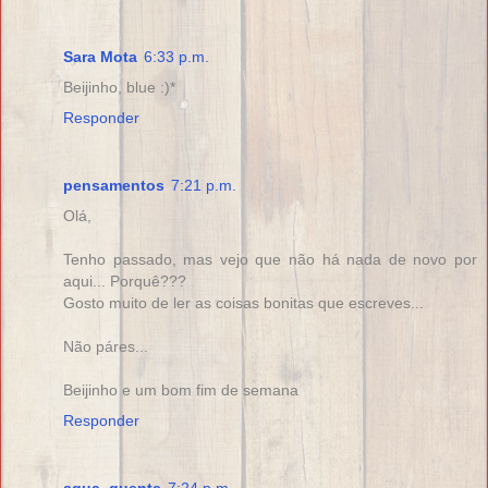
Sara Mota
6:33 p.m.
Beijinho, blue :)*
Responder
pensamentos
7:21 p.m.
Olá,
Tenho passado, mas vejo que não há nada de novo por
aqui... Porquê???
Gosto muito de ler as coisas bonitas que escreves...
Não páres...
Beijinho e um bom fim de semana
Responder
agua_quente
7:24 p.m.