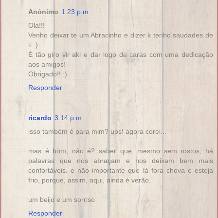
Anónimo
1:23 p.m.
Ola!!!
Venho deixar te um Abracinho e dizer k tenho saudades de
ti :)
É tão giro vir aki e dar logo de caras com uma dedicação
aos amigos!
Obrigado!! :)
Responder
ricardo
3:14 p.m.
isso também é para mim? ups! agora corei...
mas é bom, não é? saber que, mesmo sem rostos, há
palavras que nos abraçam e nos deixam bem mais
confortáveis. e não importante que lá fora chova e esteja
frio, porque, assim, aqui, ainda é verão.
um beijo e um sorriso
Responder