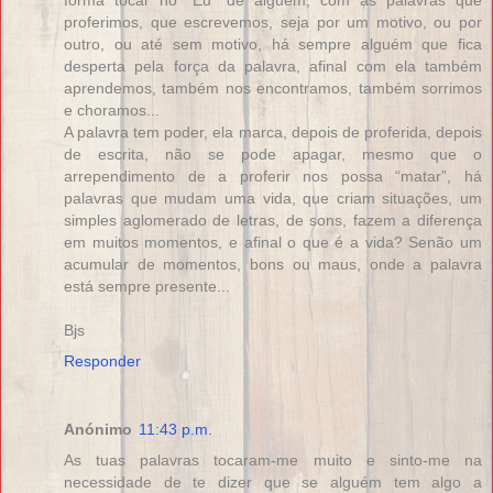
forma tocar no “Eu” de alguém, com as palavras que
proferimos, que escrevemos, seja por um motivo, ou por
outro, ou até sem motivo, há sempre alguém que fica
desperta pela força da palavra, afinal com ela também
aprendemos, também nos encontramos, também sorrimos
e choramos...
A palavra tem poder, ela marca, depois de proferida, depois
de escrita, não se pode apagar, mesmo que o
arrependimento de a proferir nos possa “matar”, há
palavras que mudam uma vida, que criam situações, um
simples aglomerado de letras, de sons, fazem a diferença
em muitos momentos, e afinal o que é a vida? Senão um
acumular de momentos, bons ou maus, onde a palavra
está sempre presente...
Bjs
Responder
Anónimo
11:43 p.m.
As tuas palavras tocaram-me muito e sinto-me na
necessidade de te dizer que se alguém tem algo a