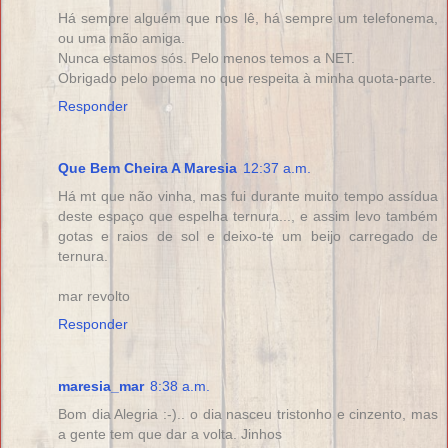
Há sempre alguém que nos lê, há sempre um telefonema,
ou uma mão amiga.
Nunca estamos sós. Pelo menos temos a NET.
Obrigado pelo poema no que respeita à minha quota-parte.
Responder
Que Bem Cheira A Maresia
12:37 a.m.
Há mt que não vinha, mas fui durante muito tempo assídua
deste espaço que espelha ternura..., e assim levo também
gotas e raios de sol e deixo-te um beijo carregado de
ternura.
mar revolto
Responder
maresia_mar
8:38 a.m.
Bom dia Alegria :-).. o dia nasceu tristonho e cinzento, mas
a gente tem que dar a volta. Jinhos