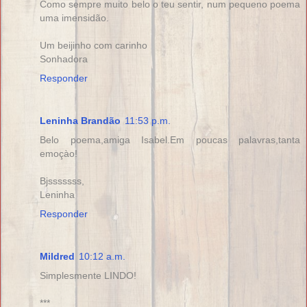
Como sempre muito belo o teu sentir, num pequeno poema
uma imensidão.
Um beijinho com carinho
Sonhadora
Responder
Leninha Brandão
11:53 p.m.
Belo poema,amiga Isabel.Em poucas palavras,tanta
emoçào!
Bjsssssss,
Leninha
Responder
Mildred
10:12 a.m.
Simplesmente LINDO!
***