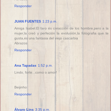
Responder
JUAN FUENTES
1:23 p.m.
Amiga Isabel.El faro és creacción de los hombre,pero a la
mujer,la creó y perfeción la evolusión,la fotografia que te
gusta,és una fantasia del viejo cascarbia
Abrazos
Responder
Ana Tapadas
1:52 p.m.
Lindo, forte...como o amor!
Beijinho
Responder
Álvaro Lins
3:35 p.m.