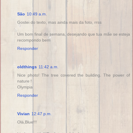
São
10:49 a.m.
Gostei do texto, mas ainda mais da foto, rrss
Um bom final de semana, desejando que tua mãe se esteja
recompondo bem
Responder
oldthings
11:42 a.m.
Nice photo! The tree covered the building. The power of
nature !
Olympia
Responder
Vivian
12:47 p.m.
Olá,Blue!!!