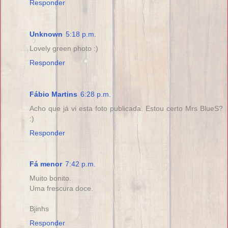
Responder
Unknown
5:18 p.m.
Lovely green photo :)
Responder
Fábio Martins
6:28 p.m.
Acho que já vi esta foto publicada. Estou certo Mrs BlueS?
:)
Responder
Fá menor
7:42 p.m.
Muito bonito.
Uma frescura doce.
Bjinhs
Responder