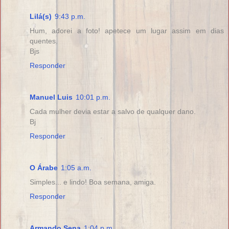
Lilá(s)
9:43 p.m.
Hum, adorei a foto! apetece um lugar assim em dias
quentes.
Bjs
Responder
Manuel Luis
10:01 p.m.
Cada mulher devia estar a salvo de qualquer dano.
Bj
Responder
O Árabe
1:05 a.m.
Simples... e lindo! Boa semana, amiga.
Responder
Armando Sena
1:04 p.m.