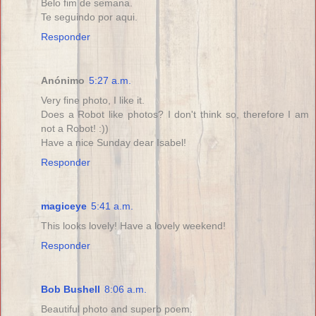
Belo fim de semana.
Te seguindo por aqui.
Responder
Anónimo
5:27 a.m.
Very fine photo, I like it.
Does a Robot like photos? I don't think so, therefore I am
not a Robot! :))
Have a nice Sunday dear Isabel!
Responder
magiceye
5:41 a.m.
This looks lovely! Have a lovely weekend!
Responder
Bob Bushell
8:06 a.m.
Beautiful photo and superb poem.