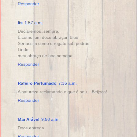
Responder
lis
1:57 a.m.
Declaremos ,sempre.
É como 'um doce abraçar' Blue
Ser assim como o regato sob pedras.
Lindo.
meu abraço de boa semana
Responder
Rafeiro Perfumado
7:36 a.m.
A natureza reclamando o que é seu... Beijoca!
Responder
Mar Arável
9:58 a.m.
Doce entrega
Responder