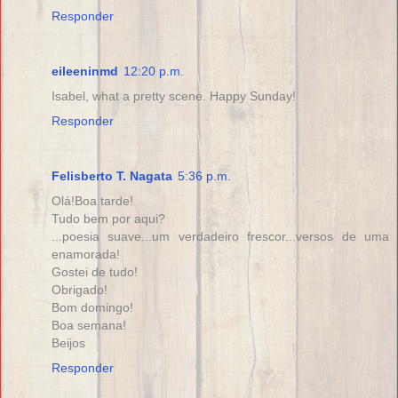
Responder
eileeninmd
12:20 p.m.
Isabel, what a pretty scene. Happy Sunday!
Responder
Felisberto T. Nagata
5:36 p.m.
Olá!Boa tarde!
Tudo bem por aqui?
...poesia suave...um verdadeiro frescor...versos de uma
enamorada!
Gostei de tudo!
Obrigado!
Bom domingo!
Boa semana!
Beijos
Responder