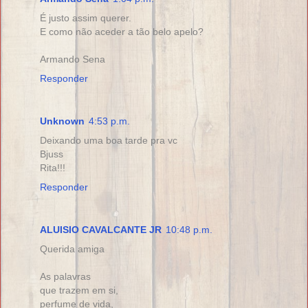
É justo assim querer.
E como não aceder a tão belo apelo?
Armando Sena
Responder
Unknown
4:53 p.m.
Deixando uma boa tarde pra vc
Bjuss
Rita!!!
Responder
ALUISIO CAVALCANTE JR
10:48 p.m.
Querida amiga
As palavras
que trazem em si,
perfume de vida,