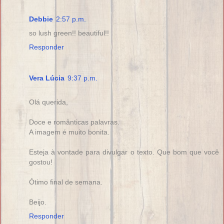
Debbie
2:57 p.m.
so lush green!! beautiful!!
Responder
Vera Lúcia
9:37 p.m.
Olá querida,
Doce e românticas palavras.
A imagem é muito bonita.
Esteja à vontade para divulgar o texto. Que bom que você
gostou!
Ótimo final de semana.
Beijo.
Responder