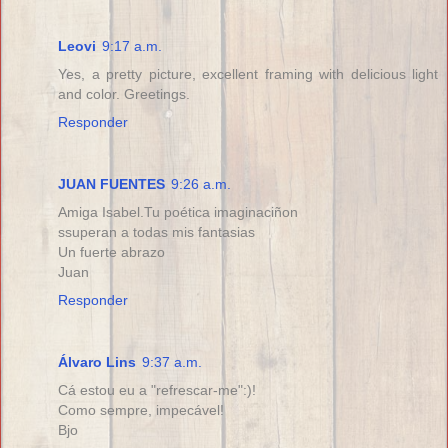
Leovi
9:17 a.m.
Yes, a pretty picture, excellent framing with delicious light
and color. Greetings.
Responder
JUAN FUENTES
9:26 a.m.
Amiga Isabel.Tu poética imaginaciñon
ssuperan a todas mis fantasias
Un fuerte abrazo
Juan
Responder
Álvaro Lins
9:37 a.m.
Cá estou eu a "refrescar-me":)!
Como sempre, impecável!
Bjo