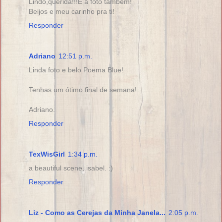
Lindo,querida!!!E a foto também!
Beijos e meu carinho pra ti!
Responder
Adriano
12:51 p.m.
Linda foto e belo Poema Blue!
Tenhas um ótimo final de semana!
Adriano.
Responder
TexWisGirl
1:34 p.m.
a beautiful scene, isabel. :)
Responder
Liz - Como as Cerejas da Minha Janela...
2:05 p.m.