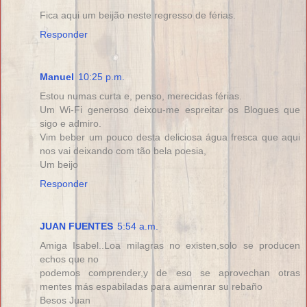
Fica aqui um beijão neste regresso de férias.
Responder
Manuel
10:25 p.m.
Estou numas curta e, penso, merecidas férias.
Um Wi-Fi generoso deixou-me espreitar os Blogues que
sigo e admiro.
Vim beber um pouco desta deliciosa água fresca que aqui
nos vai deixando com tão bela poesia,
Um beijo
Responder
JUAN FUENTES
5:54 a.m.
Amiga Isabel..Loa milagras no existen,solo se producen
echos que no
podemos comprender,y de eso se aprovechan otras
mentes más espabiladas para aumenrar su rebaño
Besos Juan