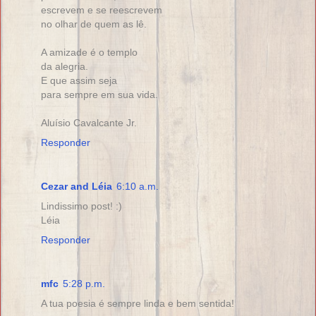
escrevem e se reescrevem
no olhar de quem as lê.
A amizade é o templo
da alegria.
E que assim seja
para sempre em sua vida.
Aluísio Cavalcante Jr.
Responder
Cezar and Léia
6:10 a.m.
Lindissimo post! :)
Léia
Responder
mfc
5:28 p.m.
A tua poesia é sempre linda e bem sentida!