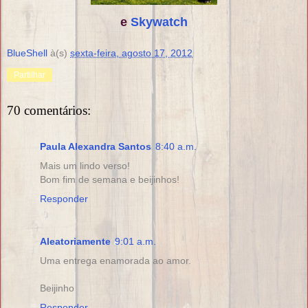
e
Skywatch
BlueShell
à(s)
sexta-feira, agosto 17, 2012
Partilhar
70 comentários:
Paula Alexandra Santos
8:40 a.m.
Mais um lindo verso!
Bom fim de semana e beijinhos!
Responder
Aleatoriamente
9:01 a.m.
Uma entrega enamorada ao amor.
Beijinho
Responder