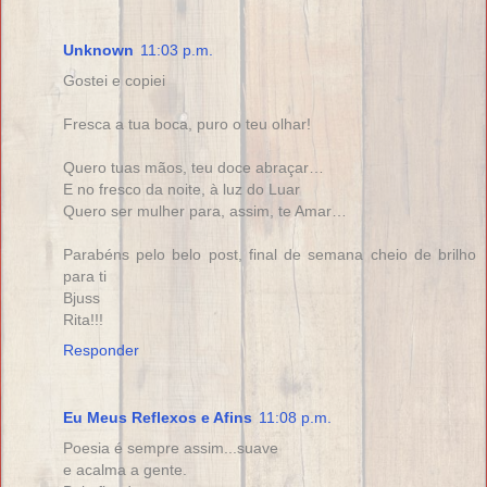
Unknown
11:03 p.m.
Gostei e copiei
Fresca a tua boca, puro o teu olhar!
Quero tuas mãos, teu doce abraçar…
E no fresco da noite, à luz do Luar
Quero ser mulher para, assim, te Amar…
Parabéns pelo belo post, final de semana cheio de brilho
para ti
Bjuss
Rita!!!
Responder
Eu Meus Reflexos e Afins
11:08 p.m.
Poesia é sempre assim...suave
e acalma a gente.