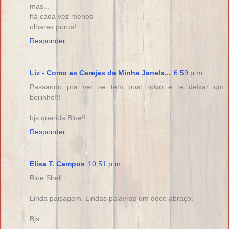
mas...
há cada vez menos
olhares puros!
Responder
Liz - Como as Cerejas da Minha Janela...
6:59 p.m.
Passando pra ver se tem post novo e te deixar um
beijinho!!!
bjs querida Blue!!
Responder
Elisa T. Campos
10:51 p.m.
Blue Shell
Linda paisagem. Lindas palavras um doce abraço.
Bjs.