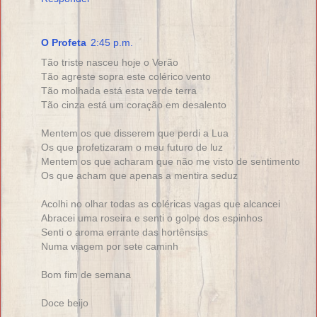
O Profeta
2:45 p.m.
Tão triste nasceu hoje o Verão
Tão agreste sopra este colérico vento
Tão molhada está esta verde terra
Tão cinza está um coração em desalento
Mentem os que disserem que perdi a Lua
Os que profetizaram o meu futuro de luz
Mentem os que acharam que não me visto de sentimento
Os que acham que apenas a mentira seduz
Acolhi no olhar todas as coléricas vagas que alcancei
Abracei uma roseira e senti o golpe dos espinhos
Senti o aroma errante das hortênsias
Numa viagem por sete caminh
Bom fim de semana
Doce beijo