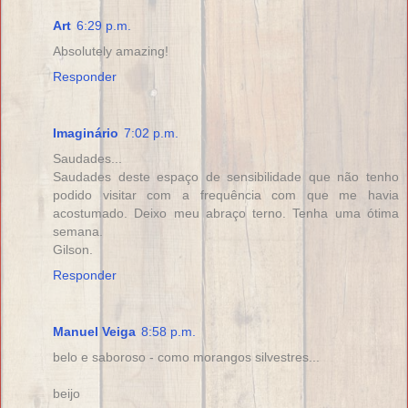
Art
6:29 p.m.
Absolutely amazing!
Responder
Imaginário
7:02 p.m.
Saudades...
Saudades deste espaço de sensibilidade que não tenho
podido visitar com a frequência com que me havia
acostumado. Deixo meu abraço terno. Tenha uma ótima
semana.
Gilson.
Responder
Manuel Veiga
8:58 p.m.
belo e saboroso - como morangos silvestres...
beijo